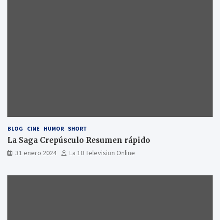
BLOG
CINE
HUMOR
SHORT
La Saga Crepúsculo Resumen rápido
31 enero 2024
La 10 Television Online