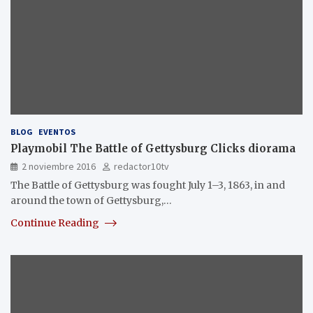
BLOG
EVENTOS
Playmobil The Battle of Gettysburg Clicks diorama
2 noviembre 2016
redactor10tv
The Battle of Gettysburg was fought July 1–3, 1863, in and
around the town of Gettysburg,…
Continue Reading