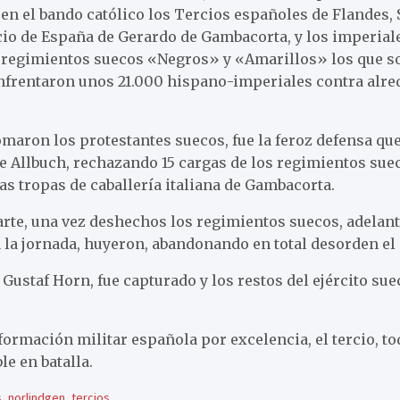
en el bando católico los Tercios españoles de Flandes, Si
icio de España de Gerardo de Gambacorta, y los imperial
s regimientos suecos «Negros» y «Amarillos» los que so
 enfrentaron unos 21.000 hispano-imperiales contra alre
tomaron los protestantes suecos, fue la feroz defensa qu
de Allbuch, rechazando 15 cargas de los regimientos suec
las tropas de caballería italiana de Gambacorta.
arte, una vez deshechos los regimientos suecos, adelant
a la jornada, huyeron, abandonando en total desorden el
 Gustaf Horn, fue capturado y los restos del ejército su
ormación militar española por excelencia, el tercio, tod
le en batalla.
s
,
norlindgen
,
tercios