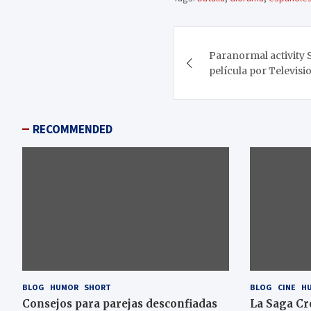
Navegación
Paranormal activity S
de
película por Televisi
entradas
RECOMMENDED
BLOG
HUMOR
SHORT
BLOG
CINE
H
Consejos para parejas desconfiadas
La Saga Cr