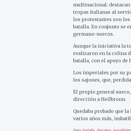
multinacional: destacan 
tropas italianas al serv
los protestantes son lo
batalla. En conjunto se
germano-suecos.
Aunque la iniciativa la 
realizaron en la colina 
batalla, con el apoyo de 
Los imperiales por su p
los sajones, que, perdid
El propio general sueco,
dirección a Heilbronn.
Quedaba probado que la f
varios años más, imbatib
Tags:
batalla
,
diorama
,
españole