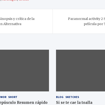
inopsis y crítica de la
Paranormal activity 2 S
on Alternativa
película por 
UMOR
SHORT
BLOG
SKETCHES
epúsculo Resumen rápido
Si se te cae la toalla