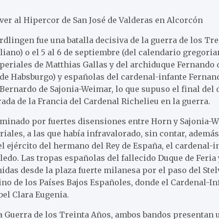
ver al Hipercor de San José de Valderas en Alcorcón
dlingen fue una batalla decisiva de la guerra de los Tre
liano) o el 5 al 6 de septiembre (del calendario gregoria
mperiales de Matthias Gallas y del archiduque Fernando
de Habsburgo) y españolas del cardenal-infante Fernand
Bernardo de Sajonia-Weimar, lo que supuso el final del 
rada de la Francia del Cardenal Richelieu en la guerra.
a minado por fuertes disensiones entre Horn y Sajonia-W
riales, a las que había infravalorado, sin contar, además
l ejército del hermano del Rey de España, el cardenal-
ledo. Las tropas españolas del fallecido Duque de Feria 
das desde la plaza fuerte milanesa por el paso del Stelv
o de los Países Bajos Españoles, donde el Cardenal-Infa
bel Clara Eugenia.
a Guerra de los Treinta Años, ambos bandos presentan