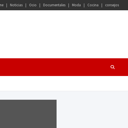
ne
Noticias
Ocio
Documentales
Moda
Cocina
consejos