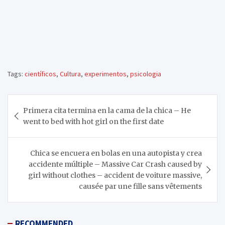
Tags:
científicos
,
Cultura
,
experimentos
,
psicologia
Navegación
Primera cita termina en la cama de la chica – He
de
went to bed with hot girl on the first date
entradas
Chica se encuera en bolas en una autopista y crea
accidente múltiple – Massive Car Crash caused by
girl without clothes – accident de voiture massive,
causée par une fille sans vêtements
RECOMMENDED