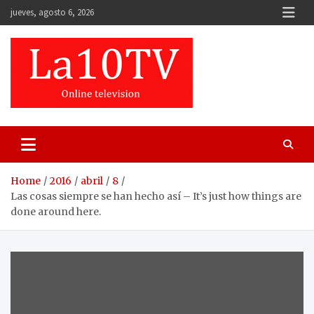
Skip
jueves, agosto 6, 2026
to
content
Home
2016
abril
8
Las cosas siempre se han hecho así – It’s just how things are
done around here.