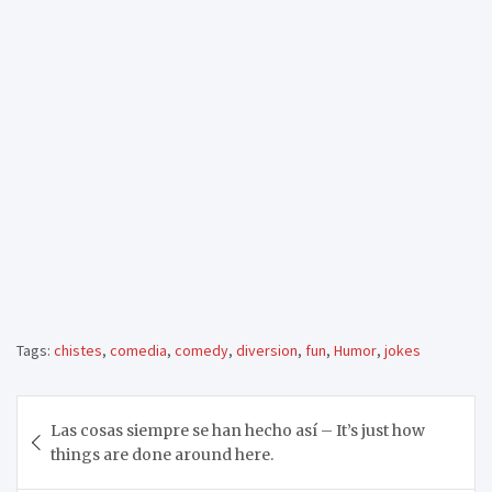
Tags:
chistes
,
comedia
,
comedy
,
diversion
,
fun
,
Humor
,
jokes
Navegación
Las cosas siempre se han hecho así – It’s just how
de
things are done around here.
entradas