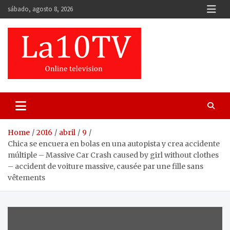
Skip
sábado, agosto 8, 2026
to
content
Home
2016
abril
9
Chica se encuera en bolas en una autopista y crea accidente
múltiple – Massive Car Crash caused by girl without clothes
– accident de voiture massive, causée par une fille sans
vêtements