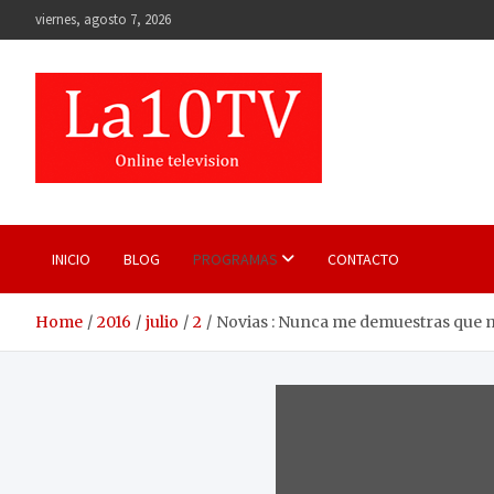
Skip
viernes, agosto 7, 2026
to
content
INICIO
BLOG
PROGRAMAS
CONTACTO
Home
2016
julio
2
Novias : Nunca me demuestras que m