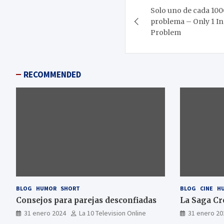
Solo uno de cada 100
de
problema – Only 1 In
Problem
entradas
RECOMMENDED
BLOG
HUMOR
SHORT
BLOG
CINE
H
Consejos para parejas desconfiadas
La Saga Cr
31 enero 2024
La 10 Television Online
31 enero 20