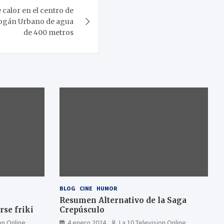
calor en el centro de
ogán Urbano de agua
de 400 metros
BLOG
CINE
HUMOR
Resumen Alternativo de la Saga
se friki
Crepúsculo
on Online
4 enero 2024
La 10 Television Online