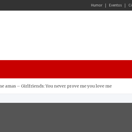
Humor
Eventos
Ci
e amas – Girlfriends: You never prove me you love me