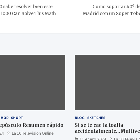
0 sabe resolver bien este
Como soportar 40º de 
 1000 Can Solve This Math
Madrid con un Super Tob
UMOR
SHORT
BLOG
SKETCHES
epúsculo Resumen rápido
Si se te cae la toalla
accidentalmente…Multiver
24
La 10 Television Online
11 enero 2024
La 10 Televisi