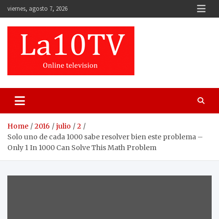
Skip
viernes, agosto 7, 2026
to
content
Home
2016
julio
2
Solo uno de cada 1000 sabe resolver bien este problema –
Only 1 In 1000 Can Solve This Math Problem