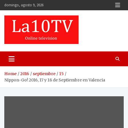
Skip
domingo, agosto 9, 2026
to
content
Home
2016
septiembre
15
Nippon-Go! 2016, 17 y 18 de Septiembre en Valencia