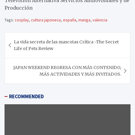
Television Alternativa Servicios Audiovisuales y de
Producción
Tags:
cosplay
,
cultura japonesa
,
españa
,
manga
,
valencia
Navegación
La vida secreta de las mascotas Crítica -The Secret
de
Life of Pets Review
entradas
JAPAN WEEKEND REGRESA CON MÁS CONTENIDO,
MÁS ACTIVIDADES Y MÁS INVITADOS.
RECOMMENDED