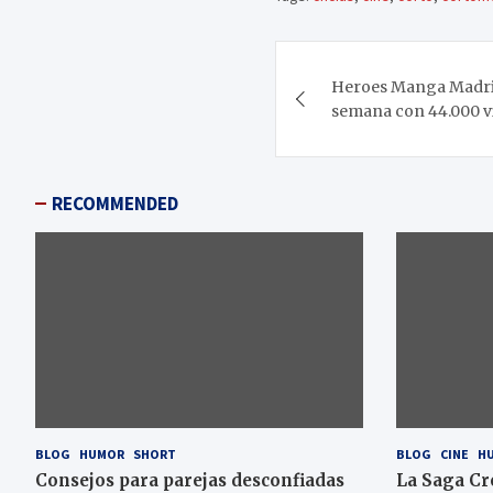
Navegación
Heroes Manga Madrid 
de
semana con 44.000 vi
entradas
RECOMMENDED
BLOG
HUMOR
SHORT
BLOG
CINE
H
Consejos para parejas desconfiadas
La Saga Cr