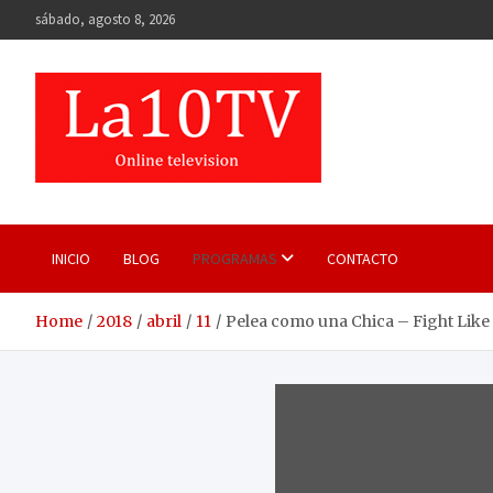
Skip
sábado, agosto 8, 2026
to
content
INICIO
BLOG
PROGRAMAS
CONTACTO
Home
2018
abril
11
Pelea como una Chica – Fight Like 