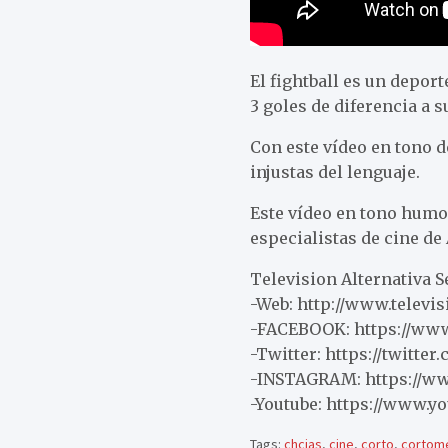
El fightball es un depor
3 goles de diferencia a s
Con este vídeo en tono 
injustas del lenguaje.
Este vídeo en tono humor
especialistas de cine de
Television Alternativa 
-Web: http://www.televi
-FACEBOOK: https://www
-Twitter: https://twitter
-INSTAGRAM: https://ww
-Youtube: https://www.y
Tags:
chcias
,
cine
,
corto
,
cortome