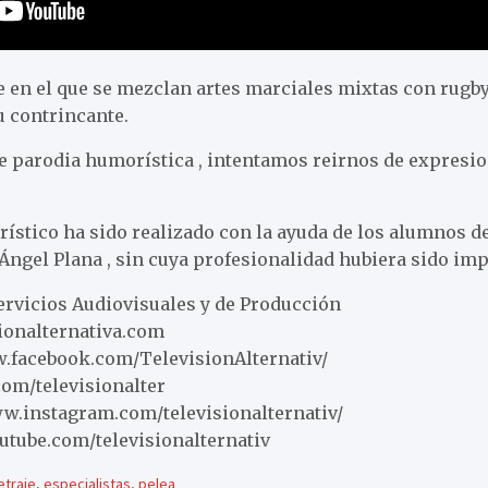
te en el que se mezclan artes marciales mixtas con rugb
u contrincante.
de parodia humorística , intentamos reirnos de expresio
ístico ha sido realizado con la ayuda de los alumnos de
 Ángel Plana , sin cuya profesionalidad hubiera sido imp
Servicios Audiovisuales y de Producción
sionalternativa.com
.facebook.com/TelevisionAlternativ/
.com/televisionalter
w.instagram.com/televisionalternativ/
outube.com/televisionalternativ
traje
,
especialistas
,
pelea