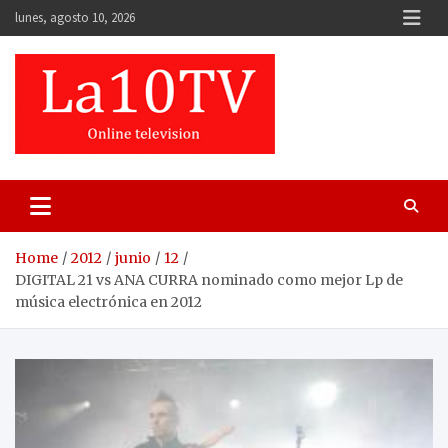
Skip
lunes, agosto 10, 2026
to
content
Home
2012
junio
12
DIGITAL 21 vs ANA CURRA nominado como mejor Lp de
música electrónica en 2012