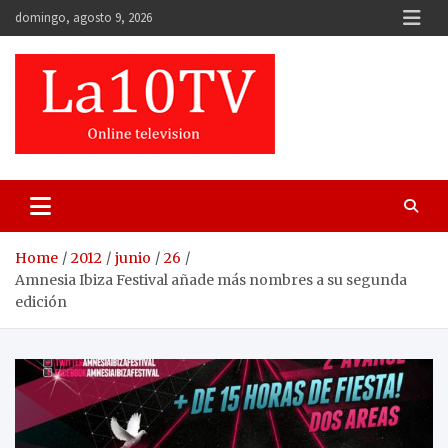
Skip
domingo, agosto 9, 2026
to
content
Home
2012
junio
26
Amnesia Ibiza Festival añade más nombres a su segunda
edición