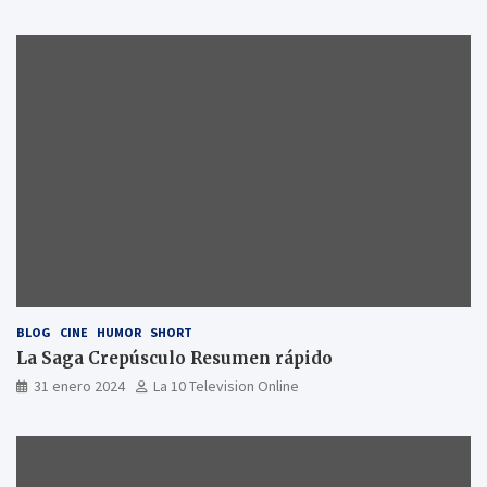
BLOG
CINE
HUMOR
SHORT
La Saga Crepúsculo Resumen rápido
31 enero 2024
La 10 Television Online